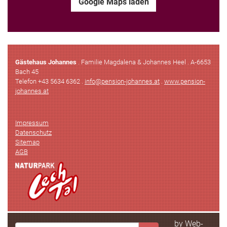
Google Maps laden
Gästehaus Johannes
. Familie Magdalena & Johannes Heel . A-6653
Bach 45
Telefon +43 5634 6362 .
info
@
pension-johannes.at
.
www.pension-
johannes.at
Impressum
Datenschutz
Sitemap
AGB
by Web-